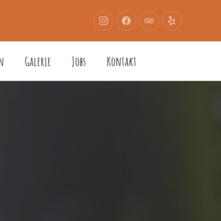
Close
Neues
Neues
Neues
Neues
(Esc)
Fenster
Fenster
Fenster
Fenster
n
Galerie
Jobs
Kontakt