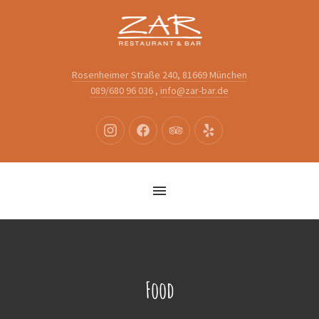
Close
(Esc)
Rosenheimer Straße 240, 81669 München
089/680 96 036
,
info@zar-bar.de
Neues
Neues
Neues
Neues
Fenster
Fenster
Fenster
Fenster
Food